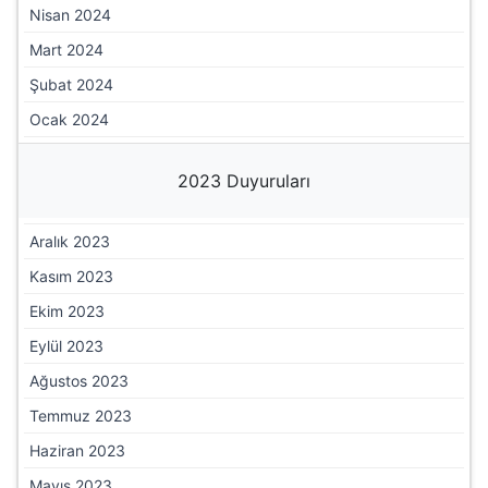
Nisan 2024
Mart 2024
Şubat 2024
Ocak 2024
2023 Duyuruları
Aralık 2023
Kasım 2023
Ekim 2023
Eylül 2023
Ağustos 2023
Temmuz 2023
Haziran 2023
Mayıs 2023