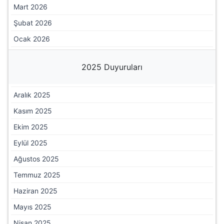
Mart 2026
Şubat 2026
Ocak 2026
2025 Duyuruları
Aralık 2025
Kasım 2025
Ekim 2025
Eylül 2025
Ağustos 2025
Temmuz 2025
Haziran 2025
Mayıs 2025
Nisan 2025