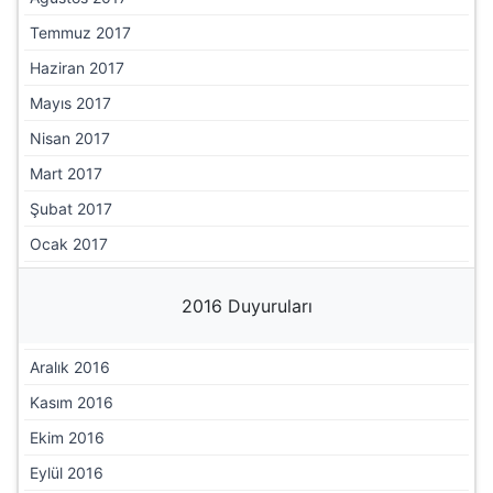
Temmuz 2017
Haziran 2017
Mayıs 2017
Nisan 2017
Mart 2017
Şubat 2017
Ocak 2017
2016 Duyuruları
Aralık 2016
Kasım 2016
Ekim 2016
Eylül 2016