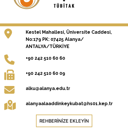
Kestel Mahallesi, Üniversite Caddesi,
No:179 PK: 07425 Alanya/
ANTALYA/TÜRKİYE
+90 242 510 60 60
+90 242 510 60 09
alku@alanya.edu.tr
alanyaalaaddinkeykubat@hs01.kep.tr
REHBERINIZE EKLEYIN