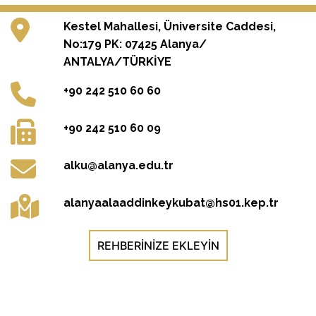
Kestel Mahallesi, Üniversite Caddesi,
No:179 PK: 07425 Alanya/
ANTALYA/TÜRKİYE
+90 242 510 60 60
+90 242 510 60 09
alku@alanya.edu.tr
alanyaalaaddinkeykubat@hs01.kep.tr
REHBERINIZE EKLEYIN