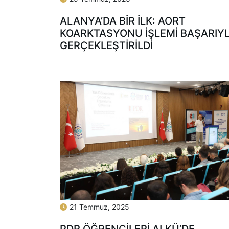
ALANYA’DA BİR İLK: AORT
KOARKTASYONU İŞLEMİ BAŞARIY
GERÇEKLEŞTİRİLDİ
21 Temmuz, 2025
PDR ÖĞRENCİLERİ ALKÜ’DE