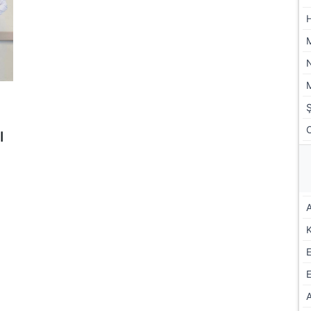
I
A
E