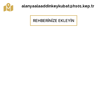
alanyaalaaddinkeykubat@hs01.kep.tr
REHBERINIZE EKLEYIN