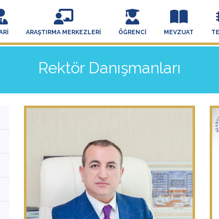
ARI
ARAŞTIRMA MERKEZLERI
ÖĞRENCI
MEVZUAT
T
Rektör Danışmanları