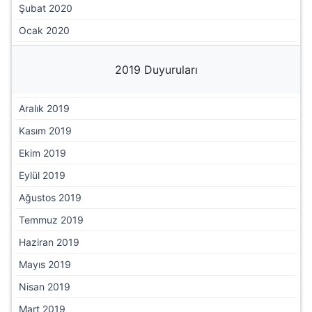
Şubat 2020
Ocak 2020
2019 Duyuruları
Aralık 2019
Kasım 2019
Ekim 2019
Eylül 2019
Ağustos 2019
Temmuz 2019
Haziran 2019
Mayıs 2019
Nisan 2019
Mart 2019