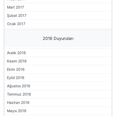
Mart 2017
Şubat 2017
Ocak 2017
2016 Duyuruları
Aralık 2016
Kasım 2016
Ekim 2016
Eylül 2016
Ağustos 2016
Temmuz 2016
Haziran 2016
Mayıs 2016