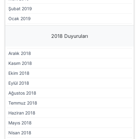
Şubat 2019
Ocak 2019
2018 Duyuruları
Aralık 2018
Kasım 2018
Ekim 2018
Eylül 2018
Ağustos 2018
Temmuz 2018
Haziran 2018
Mayıs 2018
Nisan 2018