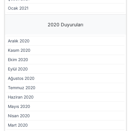
Ocak 2021
2020 Duyuruları
Aralık 2020
Kasım 2020
Ekim 2020
Eylül 2020
Ağustos 2020
Temmuz 2020
Haziran 2020
Mayıs 2020
Nisan 2020
Mart 2020