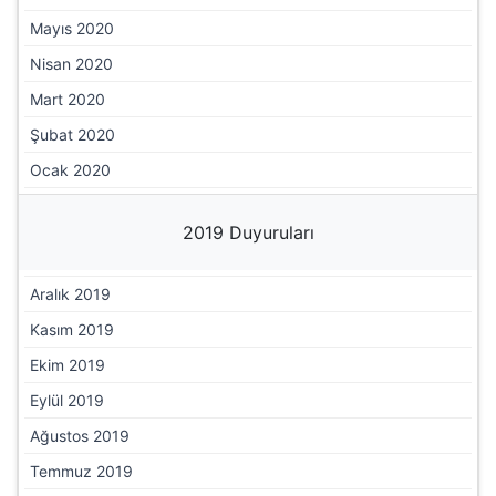
Mayıs 2020
Nisan 2020
Mart 2020
Şubat 2020
Ocak 2020
2019 Duyuruları
Aralık 2019
Kasım 2019
Ekim 2019
Eylül 2019
Ağustos 2019
Temmuz 2019