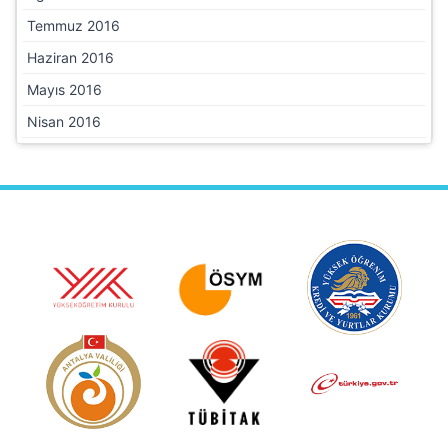
Temmuz 2016
Haziran 2016
Mayıs 2016
Nisan 2016