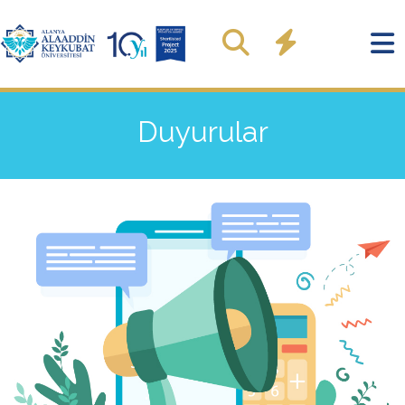
Duyurular