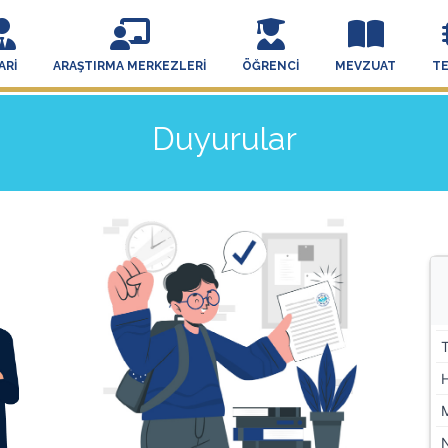
ARI
ARAŞTIRMA MERKEZLERI
ÖĞRENCI
MEVZUAT
T
Duyurular