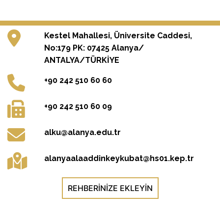
Kestel Mahallesi, Üniversite Caddesi,
No:179 PK: 07425 Alanya/
ANTALYA/TÜRKİYE
+90 242 510 60 60
+90 242 510 60 09
alku@alanya.edu.tr
alanyaalaaddinkeykubat@hs01.kep.tr
REHBERINIZE EKLEYIN