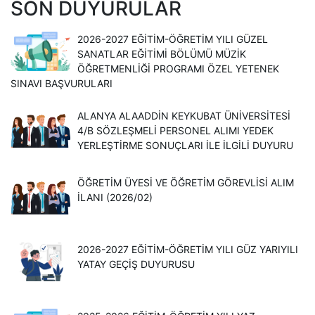
SON DUYURULAR
2026-2027 EĞİTİM-ÖĞRETİM YILI GÜZEL
SANATLAR EĞİTİMİ BÖLÜMÜ MÜZİK
ÖĞRETMENLİĞİ PROGRAMI ÖZEL YETENEK
SINAVI BAŞVURULARI
ALANYA ALAADDİN KEYKUBAT ÜNİVERSİTESİ
4/B SÖZLEŞMELİ PERSONEL ALIMI YEDEK
YERLEŞTİRME SONUÇLARI İLE İLGİLİ DUYURU
ÖĞRETİM ÜYESİ VE ÖĞRETİM GÖREVLİSİ ALIM
İLANI (2026/02)
2026-2027 EĞİTİM-ÖĞRETİM YILI GÜZ YARIYILI
YATAY GEÇİŞ DUYURUSU