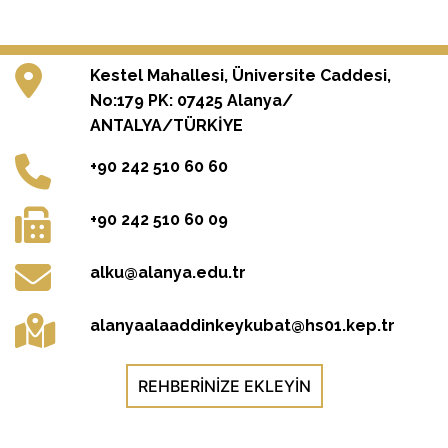
Kestel Mahallesi, Üniversite Caddesi,
No:179 PK: 07425 Alanya/
ANTALYA/TÜRKİYE
+90 242 510 60 60
+90 242 510 60 09
alku@alanya.edu.tr
alanyaalaaddinkeykubat@hs01.kep.tr
REHBERINIZE EKLEYIN