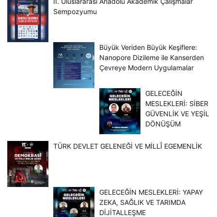
II. Uluslararası Anadolu Akademik Çalışmalar
Sempozyumu
Büyük Veriden Büyük Keşiflere:
Nanopore Dizileme ile Kanserden
Çevreye Modern Uygulamalar
GELECEĞİN
MESLEKLERİ: SİBER
GÜVENLİK VE YEŞİL
DÖNÜŞÜM
TÜRK DEVLET GELENEĞİ VE MİLLÎ EGEMENLİK
GELECEĞİN MESLEKLERİ: YAPAY
ZEKA, SAĞLIK VE TARIMDA
DİJİTALLEŞME