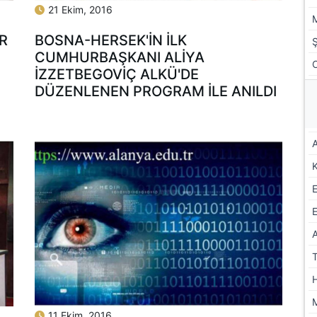
21 Ekim, 2016
R
BOSNA-HERSEK'IN ILK
CUMHURBAŞKANI ALIYA
İZZETBEGOVIÇ ALKÜ'DE
DÜZENLENEN PROGRAM ILE ANILDI
A
E
11 Ekim, 2016