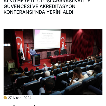
ALKÜ HEYETİ “ULUSLARARASI KALİTE
GÜVENCESİ VE AKREDİTASYON
KONFERANSI”NDA YERİNİ ALDI
27 Nisan, 2024