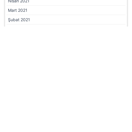
Nisan 2021
Mart 2021
Şubat 2021
Ocak 2021
2020 Haberleri
Aralık 2020
Kasım 2020
Ekim 2020
Eylül 2020
Ağustos 2020
Temmuz 2020
Haziran 2020
Mayıs 2020