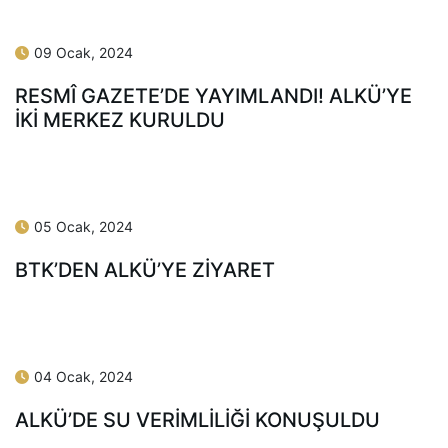
ALKÜ İLE LONICERA OTEL, İŞ BİRLİĞİ
PROTOKOLÜ İMZALADI
09 Ocak, 2024
REKTÖR TÜRKDOĞAN’DAN “10 OCAK
ÇALIŞAN GAZETECİLER GÜNÜ” MESAJI
09 Ocak, 2024
RESMÎ GAZETE’DE YAYIMLANDI! ALKÜ’YE
İKİ MERKEZ KURULDU