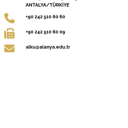
Kestel Mahallesi, Üniversite Caddesi,
No:179 PK: 07425 Alanya/
ANTALYA/TÜRKİYE
+90 242 510 60 60
+90 242 510 60 09
alku@alanya.edu.tr