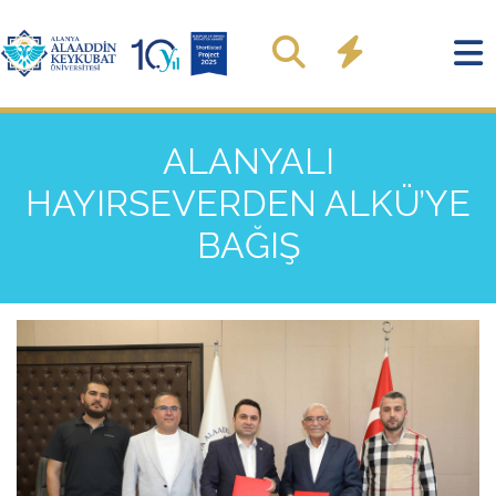
ALANYALI
HAYIRSEVERDEN ALKÜ’YE
BAĞIŞ