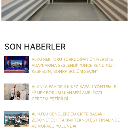
SON HABERLER
ALKÜ REKTÖRÜ TÜRKDOĞAN ÜNİVERSİTE
ADAYLARINA SESLENDİ: “ÖNCE KENDİNİZİ
KEŞFEDİN, SONRA BÖLÜM SEÇİN”
ALANYA EAH’DE İLK KEZ KAPALI YÖNTEMLE
YEMEK BORUSU KANSERİ AMELİYATI
GERÇEKLEŞTİRİLDİ
ALKÜ’LÜ GENÇLERDEN ÇİFTE BAŞARI:
ZERONETECH TAKIMI TEKNOFEST FİNALİNDE
VE NORVEÇ YOLUNDA!