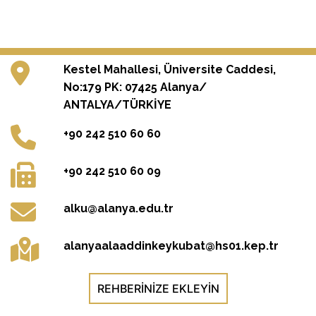
Kestel Mahallesi, Üniversite Caddesi,
No:179 PK: 07425 Alanya/
ANTALYA/TÜRKİYE
+90 242 510 60 60
+90 242 510 60 09
alku@alanya.edu.tr
alanyaalaaddinkeykubat@hs01.kep.tr
REHBERINIZE EKLEYIN