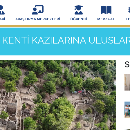
ARI
ARAŞTIRMA MERKEZLERI
ÖĞRENCI
MEVZUAT
T
 KENTİ KAZILARINA ULUSLA
S