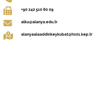
+90 242 510 60 09
alku@alanya.edu.tr
alanyaalaaddinkeykubat@hs01.kep.tr