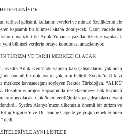
R HEDEFLENİYOR
n tarihsel gelişimi, kullanım evreleri ve mimari özelliklerini ele
 içeren kapsamlı bir bilimsel kitaba dönüşecek. Uzun vadede ise
tohum analizleri ile Antik Yunanca yazıtlar üzerine yapılacak
en yeni bilimsel verilerin ortaya konulması amaçlanıyor.
IN TURİZM VE TARİH MERKEZİ OLACAK
yedra Antik Kenti’nde yapılan kazı çalışmalarını yakından
inde önemli bir noktaya ulaştıklarını belirtti. Syedra’daki kazı
 bir merkeze kavuşacağını söyleyen Rektör Türkdoğan, “ALKÜ
uz. Bosphorus projesi kapsamında desteklenmeye hak kazanan
ığını artırmış olacak. Çok önem verdiğimiz kazı çalışmaları devam
urlandırdı. Syedra Alanya’mızın ülkemizin önemli bir turizm ve
n Ertuğ Ergürer’e ve Dr. Jeanne Capelle’ye yoğun emeklerinden
.” dedi.
SİTELERİYLE AYNI LİSTEDE