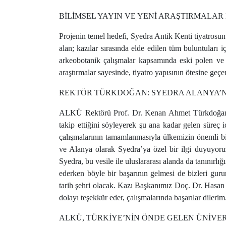
BİLİMSEL YAYIN VE YENİ ARAŞTIRMALA
Projenin temel hedefi, Syedra Antik Kenti tiyatrosunu
alan; kazılar sırasında elde edilen tüm buluntuları
arkeobotanik çalışmalar kapsamında eski polen ve 
araştırmalar sayesinde, tiyatro yapısının ötesine geç
REKTÖR TÜRKDOĞAN: SYEDRA ALANYA’N
ALKÜ Rektörü Prof. Dr. Kenan Ahmet Türkdoğan, S
takip ettiğini söyleyerek şu ana kadar gelen süreç iç
çalışmalarının tamamlanmasıyla ülkemizin önemli
ve Alanya olarak Syedra’ya özel bir ilgi duyuyor
Syedra, bu vesile ile uluslararası alanda da tanınırl
ederken böyle bir başarının gelmesi de bizleri gur
tarih şehri olacak. Kazı Başkanımız Doç. Dr. Hasa
dolayı teşekkür eder, çalışmalarında başarılar dilerim
ALKÜ, TÜRKİYE’NİN ÖNDE GELEN ÜNİVER