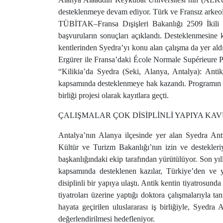
desteklenmeye devam ediyor. Türk ve Fransız arkeol
TÜBİTAK–Fransa Dışişleri Bakanlığı 2509 İkili 
başvuruların sonuçları açıklandı. Desteklenmesine 
kentlerinden Syedra’yı konu alan çalışma da yer a
Ergürer ile Fransa’daki École Normale Supérieure P
“Kilikia’da Syedra (Seki, Alanya, Antalya): Anti
kapsamında desteklenmeye hak kazandı. Programın açı
birliği projesi olarak kayıtlara geçti.
ÇALIŞMALAR ÇOK DİSİPLİNLİ YAPIYA KA
Antalya’nın Alanya ilçesinde yer alan Syedra Anti
Kültür ve Turizm Bakanlığı’nın izin ve destekler
başkanlığındaki ekip tarafından yürütülüyor. Son yı
kapsamında desteklenen kazılar, Türkiye’den ve y
disiplinli bir yapıya ulaştı. Antik kentin tiyatrosun
tiyatroları üzerine yaptığı doktora çalışmalarıyla 
hayata geçirilen uluslararası iş birliğiyle, Syedra 
değerlendirilmesi hedefleniyor.