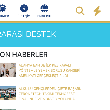
EKMER
İLETİŞİM
ENGLISH
RARASI DESTEK
ON HABERLER
ALANYA EAH’DE İLK KEZ KAPALI
YÖNTEMLE YEMEK BORUSU KANSERİ
AMELİYATI GERÇEKLEŞTİRİLDİ
ALKÜ’LÜ GENÇLERDEN ÇİFTE BAŞARI:
ZERONETECH TAKIMI TEKNOFEST
FİNALİNDE VE NORVEÇ YOLUNDA!