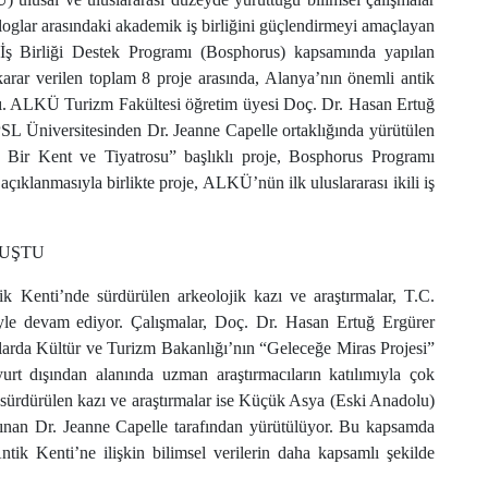
oglar arasındaki akademik iş birliğini güçlendirmeyi amaçlayan
İş Birliği Destek Programı (Bosphorus) kapsamında yapılan
karar verilen toplam 8 proje arasında, Alanya’nın önemli antik
ldı. ALKÜ Turizm Fakültesi öğretim üyesi Doç. Dr. Hasan Ertuğ
SL Üniversitesinden Dr. Jeanne Capelle ortaklığında yürütülen
k Bir Kent ve Tiyatrosu” başlıklı proje, Bosphorus Programı
klanmasıyla birlikte proje, ALKÜ’nün ilk uluslararası ikili iş
VUŞTU
k Kenti’nde sürdürülen arkeolojik kazı ve araştırmalar, T.C.
iyle devam ediyor. Çalışmalar, Doç. Dr. Hasan Ertuğ Ergürer
llarda Kültür ve Turizm Bakanlığı’nın “Geleceğe Miras Projesi”
urt dışından alanında uzman araştırmacıların katılımıyla çok
da sürdürülen kazı ve araştırmalar ise Küçük Asya (Eski Anadolu)
tanınan Dr. Jeanne Capelle tarafından yürütülüyor. Bu kapsamda
Antik Kenti’ne ilişkin bilimsel verilerin daha kapsamlı şekilde